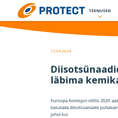
Skip to main content
TEENUSED
12.04.2024
Diisotsünaadi
läbima kemika
Euroopa Komisjon võttis 2020. aast
kasutada diisotsüanaate puhasaine
juhul kui