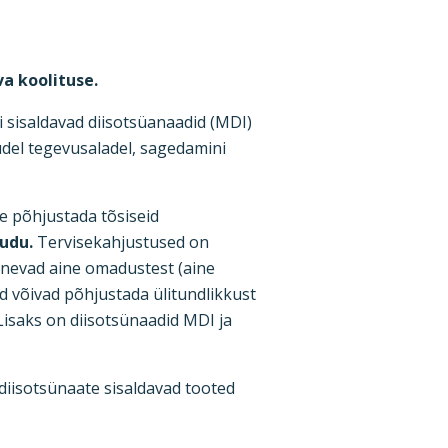
a koolituse.
i sisaldavad diisotsüanaadid (MDI)
udel tegevusaladel, sagedamini
e põhjustada tõsiseid
audu.
Tervisekahjustused on
enevad aine omadustest (aine
d võivad põhjustada ülitundlikkust
 Lisaks on diisotsünaadid MDI ja
i diisotsünaate sisaldavad tooted