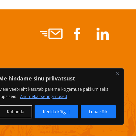
Me hindame sinu priivatsust
Meie veebileht kasutab pareme kogemuse pakkumiseks
küpsiseid.
Andmekaitsetingimused
Kohanda
Keeldu kõigist
Luba kõik