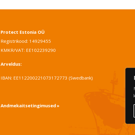
Protect Estonia OÜ
Registrikood: 14929455
KMKR/VAT: EE102239290
Arveldus:
IBAN: EE112200221073172773 (Swedbank)
Andmekaitsetingimused