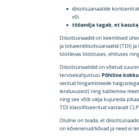
diisotsüanaatide kontsentra
või
tööandja tagab, et kasuta
Diisotsünaadid on keemilised ühen
ja tolueendiisotsüanaatid (TDI) j
töötlevas tööstuses, ehituses ning
Diisotsünaatidid on võetud suure
tervisekahjustusi.
Põhiline kokku
seotud hingamisteede haigustega 
lenduvusest) ning käitlemise meet
ning see võib välja kujuneda pikaa
TDI klassifitseeritud vastavalt CL
Oluline on teada, et diisotsünaadi
on kõvenenud/kõvad ja need ei lend