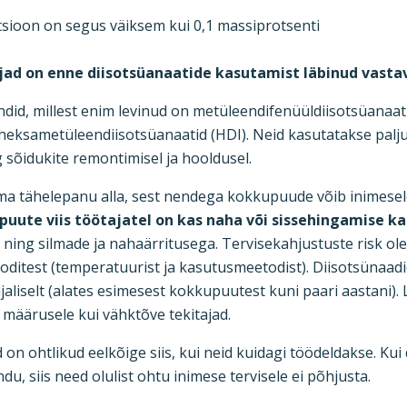
tsioon on segus väiksem kui 0,1 massiprotsenti
jad on enne diisotsüanaatide kasutamist läbinud vastav
did, millest enim levinud on metüleendifenüüldiisotsüanaat
a heksametüleendiisotsüanaatid (HDI). Neid kasutatakse palj
 sõidukite remontimisel ja hooldusel.
ma tähelepanu alla, sest nendega kokkupuude võib inimesel
puute viis töötajatel on kas naha või sissehingamise k
ning silmade ja nahaärritusega. Tervisekahjustuste risk ol
oditest (temperatuurist ja kasutusmeetodist). Diisotsünaadi
jaliselt (alates esimesest kokkupuutest kuni paari aastani).
P määrusele kui vähktõve tekitajad.
d on ohtlikud eelkõige siis, kui neid kuidagi töödeldakse. Ku
u, siis need olulist ohtu inimese tervisele ei põhjusta.