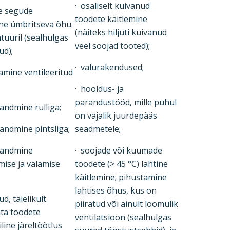
· osaliselt kuivanud
te segude
toodete käitlemine
ine ümbritseva õhu
(näiteks hiljuti kuivanud
tuuril (sealhulgas
veel soojad tooted);
ud);
· valurakendused;
amine ventileeritud
· hooldus- ja
parandustööd, mille puhul
andmine rulliga;
on vajalik juurdepääs
andmine pintsliga;
seadmetele;
kandmine
· soojade või kuumade
mise ja valamise
toodete (> 45 °C) lahtine
käitlemine; pihustamine
lahtises õhus, kus on
ud, täielikult
piiratud või ainult loomulik
ta toodete
ventilatsioon (sealhulgas
ine järeltöötlus