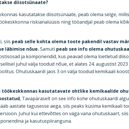
takse diisotsünaate?
eskkonnas kasutatakse diisotsünaate, peab olema selge, milli
öökeskkonna riskianalüüsis ning tööandjal peab olema kõik
, siis
peab selle kohta olema toote pakendil vastav mär
se läbimise nõue.
Samuti
peab see info olema ohutuskaar
oostisosad ja komponendid, kus peavad olema loetletud diis
sellisel juhul välja toodud nõue, et alates 24. augustist 2023
koolitus. Ohutuskaardi jaos 3 on välja toodud kemikaali koost
e töökeskkonnas kasutatavate ohtlike kemikaalide ohutu
koostatud
.
Tavapäraselt on see info kohe ohutuskaardi algu
äb aastate tagusesse aega, siis peaks küsima kemikaali tootj
sioon. Juhul kui ettevõttes on väga vana ohutuskaart, siis 
mponendina ja kasutuspiiranguna.