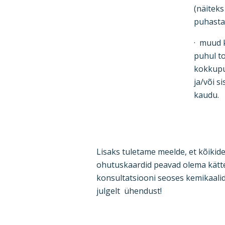
(näiteks
puhasta
· muud k
puhul t
kokkup
ja/või s
kaudu.
Lisaks tuletame meelde, et kõikid
ohutuskaardid peavad olema kättes
konsultatsiooni seoses kemikaalid
julgelt ühendust!