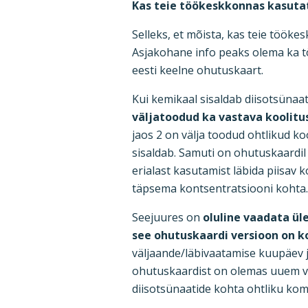
Kas teie töökeskkonnas kasuta
Selleks, et mõista, kas teie töök
Asjakohane info peaks olema ka t
eesti keelne ohutuskaart.
Kui kemikaal sisaldab diisotsünaati
väljatoodud ka vastava koolitu
jaos 2 on välja toodud ohtlikud k
sisaldab. Samuti on ohutuskaardil 
erialast kasutamist läbida piisav 
täpsema kontsentratsiooni kohta.
Seejuures on
oluline vaadata ül
see ohutuskaardi versioon on 
väljaande/läbivaatamise kuupäev jä
ohutuskaardist on olemas uuem ver
diisotsünaatide kohta ohtliku ko