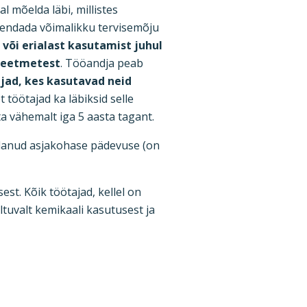
 mõelda läbi, millistes
hendada võimalikku tervisemõju
või erialast kasutamist juhul
smeetmetest
. Tööandja peab
jad, kes kasutavad neid
t töötajad ka läbiksid selle
ta vähemalt iga 5 aasta tagant.
andanud asjakohase pädevuse (on
st. Kõik töötajad, kellel on
uvalt kemikaali kasutusest ja