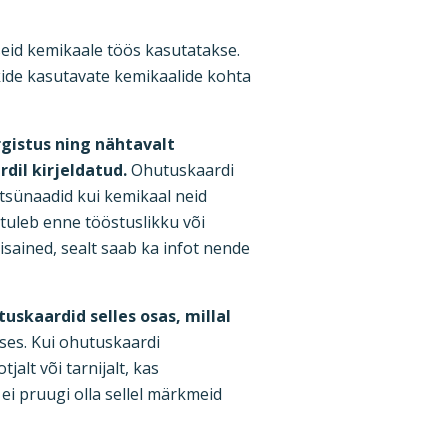
seid kemikaale töös kasutatakse.
ide kasutavate kemikaalide kohta
gistus ning nähtavalt
dil kirjeldatud.
Ohutuskaardi
otsünaadid kui kemikaal neid
 tuleb enne tööstuslikku või
isained, sealt saab ka infot nende
skaardid selles osas, millal
ses. Kui ohutuskaardi
alt või tarnijalt, kas
ei pruugi olla sellel märkmeid