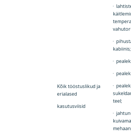
· lahtis
käitlem
tempera
vahutor
· pihust
kabiinis;
· pealek
· pealek
· peale
Kõik tööstuslikud ja
sukelda
erialased
teel;
kasutusviisid
· jahtun
kuivama
mehaanil