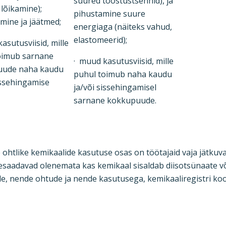
suured tööstustsehhid), ja
 lõikamine);
pihustamine suure
mine ja jäätmed;
energiaga (näiteks vahud,
elastomeerid);
asutusviisid, mille
oimub sarnane
· muud kasutusviisid, mille
uude naha kaudu
puhul toimub naha kaudu
issehingamise
ja/või sissehingamisel
sarnane kokkupuude.
e ohtlike kemikaalide kasutuse osas on töötajaid vaja jätkuv
aadavad olenemata kas kemikaal sisaldab diisotsünaate või 
e, nende ohtude ja nende kasutusega, kemikaaliregistri koo