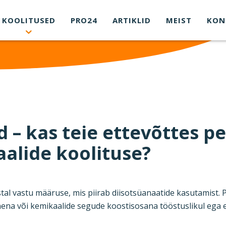
KOOLITUSED
PRO24
ARTIKLID
MEIST
KON
d – kas teie ettevõttes p
alide koolituse?
al vastu määruse, mis piirab diisotsüanaatide kasutamist. P
na või kemikaalide segude koostisosana tööstuslikul ega er