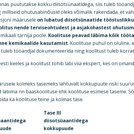
nas puututakse kokku diisotsünaatidega, siis tuleb tööandjal
 milliseid ohutusabinõusid oleks võimalik rakendada, et vä
isjoni määrusele
on lubatud diisotsünaatide tööstuslikku 
koolitus nende terviseohtudest ja asjakohastest ohutu
ikaali tarnija poole.
Koolituse peavad läbima kõik tööta
enne kemikaalide kasutamist
. Koolituse puhul on oluline, e
e tuleb tööandjal dokumenteerida ning koolitust tuleb korra
esti keeles ja koolitust tohib läbi viia ekspert, kes on om
ärusele kolmeks tasemeks lähtuvalt kokkupuute riski suuruse
äbima nn baaskoolituse ehk koolituse esimese taseme. Sõlt
ida ka koolituse teine ja kolmas tase.
Tase III
üaantidega
diisotsüaantidega
uude
kokkupuude