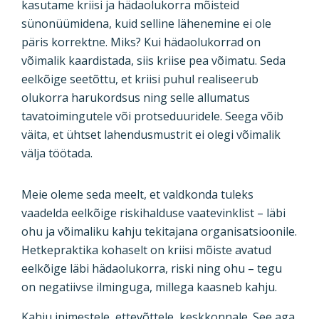
kasutame kriisi ja hädaolukorra mõisteid
sünonüümidena, kuid selline lähenemine ei ole
päris korrektne. Miks? Kui hädaolukorrad on
võimalik kaardistada, siis kriise pea võimatu. Seda
eelkõige seetõttu, et kriisi puhul realiseerub
olukorra harukordsus ning selle allumatus
tavatoimingutele või protseduuridele. Seega võib
väita, et ühtset lahendusmustrit ei olegi võimalik
välja töötada.
Meie oleme seda meelt, et valdkonda tuleks
vaadelda eelkõige riskihalduse vaatevinklist – läbi
ohu ja võimaliku kahju tekitajana organisatsioonile.
Hetkepraktika kohaselt on kriisi mõiste avatud
eelkõige läbi hädaolukorra, riski ning ohu – tegu
on negatiivse ilminguga, millega kaasneb kahju.
Kahju inimestele, ettevõttele, keskkonnale. See aga