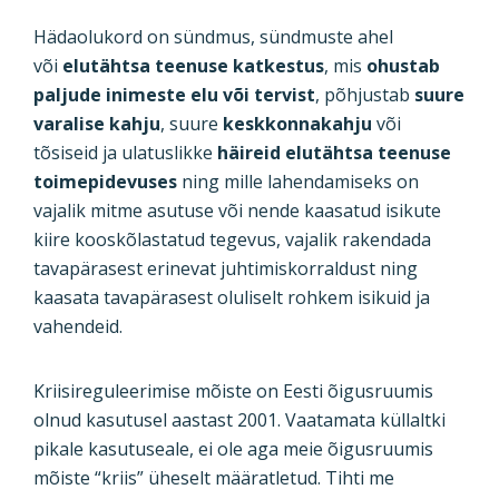
Hädaolukord on sündmus, sündmuste ahel
või
elutähtsa teenuse katkestus
, mis
ohustab
paljude inimeste elu või tervist
, põhjustab
suure
varalise kahju
, suure
keskkonnakahju
või
tõsiseid ja ulatuslikke
häireid elutähtsa teenuse
toimepidevuses
ning mille lahendamiseks on
vajalik mitme asutuse või nende kaasatud isikute
kiire kooskõlastatud tegevus, vajalik rakendada
tavapärasest erinevat juhtimiskorraldust ning
kaasata tavapärasest oluliselt rohkem isikuid ja
vahendeid.
Kriisireguleerimise mõiste on Eesti õigusruumis
olnud kasutusel aastast 2001. Vaatamata küllaltki
pikale kasutuseale, ei ole aga meie õigusruumis
mõiste “kriis” üheselt määratletud. Tihti me