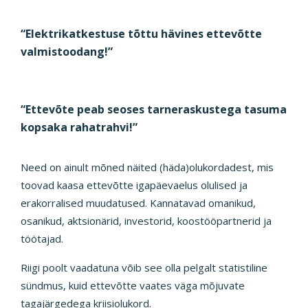
“Elektrikatkestuse tõttu hävines ettevõtte
valmistoodang!”
“Ettevõte peab seoses tarneraskustega tasuma
kopsaka rahatrahvi!”
Need on ainult mõned näited (häda)olukordadest, mis
toovad kaasa ettevõtte igapäevaelus olulised ja
erakorralised muudatused. Kannatavad omanikud,
osanikud, aktsionärid, investorid, koostööpartnerid ja
töötajad.
Riigi poolt vaadatuna võib see olla pelgalt statistiline
sündmus, kuid ettevõtte vaates väga mõjuvate
tagajärgedega kriisiolukord.