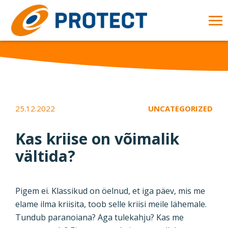
Skip to main content
OP
MA
ME
25.12.2022
UNCATEGORIZED
Kas kriise on võimalik
vältida?
Pigem ei. Klassikud on öelnud, et iga päev, mis me
elame ilma kriisita, toob selle kriisi meile lähemale.
Tundub paranoiana? Aga tulekahju? Kas me