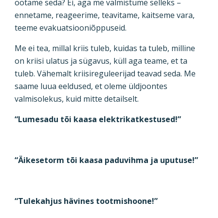
ootame seda? Ei, aga me valmistume selleks –
ennetame, reageerime, teavitame, kaitseme vara,
teeme evakuatsiooniõppuseid.
Me ei tea, millal kriis tuleb, kuidas ta tuleb, milline
on kriisi ulatus ja sügavus, küll aga teame, et ta
tuleb. Vähemalt kriisireguleerijad teavad seda. Me
saame luua eeldused, et oleme üldjoontes
valmisolekus, kuid mitte detailselt.
“Lumesadu tõi kaasa elektrikatkestused!”
“Äikesetorm tõi kaasa paduvihma ja uputuse!”
“Tulekahjus hävines tootmishoone!”