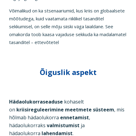
Võimalikud on ka stsenaariumid, kus kriis on globaalsete
mõõtudega, kuid vaatamata riiklikel tasanditel
sekkumisel, on selle mõju siiski väga laialdane. See
omakorda toob kaasa vajaduse sekkuda ka madalamatel
tasanditel – ettevõtetel
Õiguslik aspekt
Hädaolukorraseaduse
kohaselt
on
kriisireguleerimine meetmete süsteem
, mis
hõlmab hädaolukorra
ennetamist
,
hädaolukorraks
valmistumist
ja
hädaolukorra
lahendamist
.