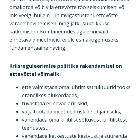
omakorda võib viia ettevõtte töö seiskumiseni või
mis veelgi hullem – inimvigastusteni, ettevõtte
varade hävinemiseni ning jätkusuutlikkuse
katkemiseni. Kombineerides aga erinevaid
ennetavaid meetmeid, ei ole esmakogemuseks
fundamentaalne häving.
Kriisreguleerimise poliitika rakendamisel on
ettevõttel võimalik:
ette valmistada oma juhtimisstruktuurid tööks
erandlikes olukordades,
tuvastada erinevad äririskid,
välja töötada meetmed riskide ohjamiseks,
vähendada oma kriitilist sõltuvust kriitilistest
teenustest,
vähendada katkestuste kestvust ja suurenda