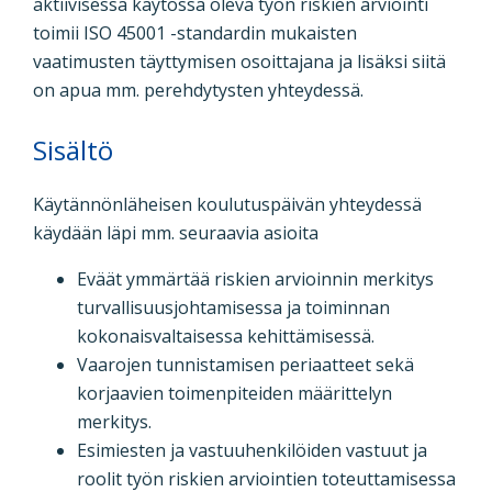
aktiivisessa käytössä oleva työn riskien arviointi
toimii ISO 45001 -standardin mukaisten
vaatimusten täyttymisen osoittajana ja lisäksi siitä
on apua mm. perehdytysten yhteydessä.
Sisältö
Käytännönläheisen koulutuspäivän yhteydessä
käydään läpi mm. seuraavia asioita
Eväät ymmärtää riskien arvioinnin merkitys
turvallisuusjohtamisessa ja toiminnan
kokonaisvaltaisessa kehittämisessä.
Vaarojen tunnistamisen periaatteet sekä
korjaavien toimenpiteiden määrittelyn
merkitys.
Esimiesten ja vastuuhenkilöiden vastuut ja
roolit työn riskien arviointien toteuttamisessa