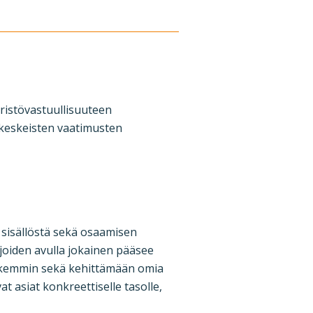
ristövastuullisuuteen
 keskeisten vaatimusten
 sisällöstä sekä osaamisen
 joiden avulla jokainen pääsee
tarkemmin sekä kehittämään omia
t asiat konkreettiselle tasolle,