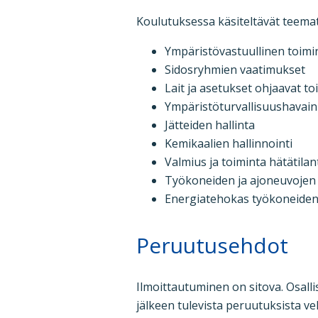
Koulutuksessa käsiteltävät teemat
Ympäristövastuullinen toimi
Sidosryhmien vaatimukset
Lait ja asetukset ohjaavat to
Ympäristöturvallisuushavai
Jätteiden hallinta
Kemikaalien hallinnointi
Valmius ja toiminta hätätila
Työkoneiden ja ajoneuvojen
Energiatehokas työkoneiden 
Peruutusehdot
Ilmoittautuminen on sitova. Osal
jälkeen tulevista peruutuksista 