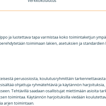
Verkkokoulutus
lppo ja luotettava tapa varmistaa koko toimintaketjun ympä
erehdytetään toimimaan lakien, asetuksien ja standardien
teisestä perusosiosta, koulutusryhmittäin tarkennettavasta
sisältää ohjattuja ryhmätehtäviä ja käytännön harjoituksia,
ukseen. Tehtävillä saadaan osallistujat miettimään asioita 
sen toimintaa. Käytännön harjoituksilla viedään koulutettava
ia arjen toimintaan.