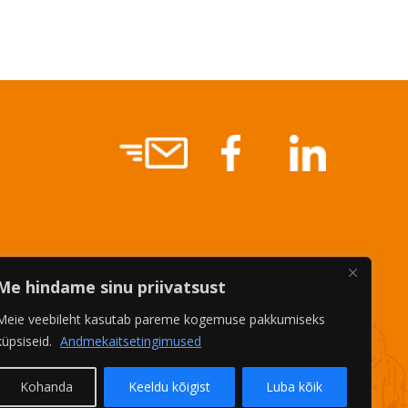
Me hindame sinu priivatsust
Meie veebileht kasutab pareme kogemuse pakkumiseks
küpsiseid.
Andmekaitsetingimused
Kohanda
Keeldu kõigist
Luba kõik