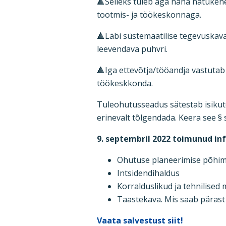
🔺Selleks tuleb aga näha natukene
tootmis- ja töökeskonnaga.
🔺Läbi süstemaatilise tegevuskava
leevendava puhvri.
🔺Iga ettevõtja/tööandja vastutab
töökeskkonda.
Tuleohutusseadus sätestab isikute
erinevalt tõlgendada. Keera see 
9. septembril 2022 toimunud in
Ohutuse planeerimise põhi
Intsidendihaldus
Korralduslikud ja tehnilised
Taastekava. Mis saab pärast
Vaata salvestust siit!