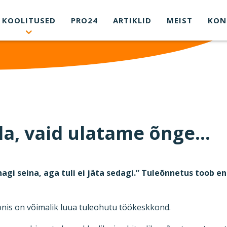
KOOLITUSED
PRO24
ARTIKLID
MEIST
KON
la, vaid ulatame õnge…
agi seina, aga tuli ei jäta sedagi.” Tuleõnnetus toob e
onis on võimalik luua tuleohutu töökeskkond.