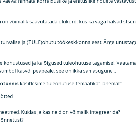
 vaeva: hinnata korralduslike ja ehituslike nõuete vastavus
 on võimalik saavutatada olukord, kus ka väga halvad stse
 turvalise ja (TULE)ohutu töökeskkonna eest. Ärge unustage s
 kohustused ja ka õigused tuleohutuse tagamisel. Vaatamata
§ sümbol kasvõi peapeale, see on ikka samasugune…
fotunnis
käsitlesime tuleohutuse temaatikat lähemalt:
mõtted
 meetmed. Kuidas ja kas neid on võimalik integreerida?
 õnnetust?