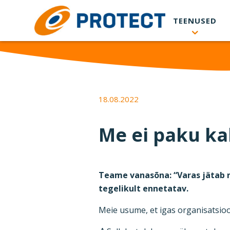
Skip to main content
TEENUSED
18.08.2022
Me ei paku ka
Teame vanasõna: “Varas jätab n
tegelikult ennetatav.
Meie usume, et igas organisatsio