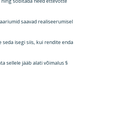
t ning sobitada need ettevõtte
naariumid saavad realiseerumisel
eda isegi siis, kui rendite enda
 sellele jääb alati võimalus §