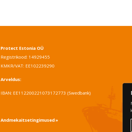
Protect Estonia OÜ
Registrikood: 14929455
KMKR/VAT: EE102239290
Arveldus:
IBAN: EE112200221073172773 (Swedbank)
Andmekaitsetingimused