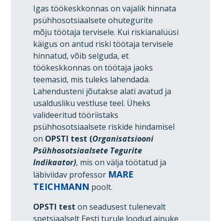
Igas töökeskkonnas on vajalik hinnata
psühhosotsiaalsete ohutegurite
mõju töötaja tervisele. Kui riskianalüüsi
käigus on antud riski töötaja tervisele
hinnatud, võib selguda, et
töökeskkonnas on töötaja jaoks
teemasid, mis tuleks lahendada.
Lahendusteni jõutakse alati avatud ja
usaldusliku vestluse teel. Üheks
valideeritud tööriistaks
psühhosotsiaalsete riskide hindamisel
on
OPSTI test (
Organisatsiooni
Psühhosotsiaalsete Tegurite
Indikaator
)
, mis on välja töötatud ja
MARE
läbiviidav professor
TEICHMANN
poolt.
OPSTI test
on seadusest tulenevalt
spetsiaalselt Eesti turule loodud ainuke