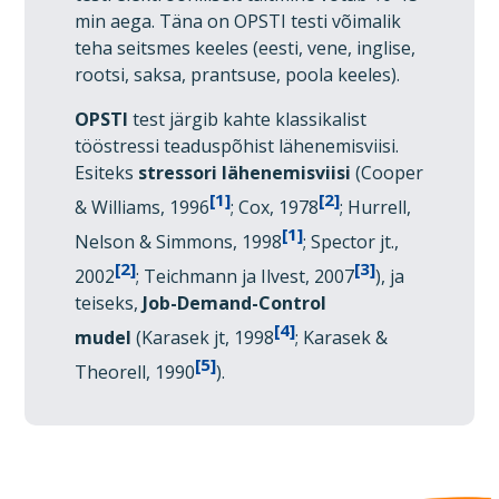
min aega. Täna on OPSTI testi võimalik
teha seitsmes keeles (eesti, vene, inglise,
rootsi, saksa, prantsuse, poola keeles).
OPSTI
test järgib kahte klassikalist
tööstressi teaduspõhist lähenemisviisi.
Esiteks
stressori lähenemisviisi
(Cooper
[1]
[2]
& Williams, 1996
; Cox, 1978
; Hurrell,
[1]
Nelson & Simmons, 1998
; Spector jt.,
[2]
[3]
2002
; Teichmann ja Ilvest, 2007
), ja
teiseks,
Job-Demand-Control
[4]
mudel
(Karasek jt, 1998
; Karasek &
[5]
Theorell, 1990
).