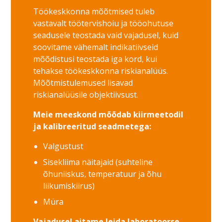
Töökeskkonna mõõtmised tuleb
vastavalt töötervishoiu ja tööohutuse
seadusele teostada vaid vajadusel, kuid
soovitame vähemalt indikatiivseid
mõõdistusi teostada iga kord, kui
tehakse töökeskkonna riskianalüüs.
Mõõtmistulemused lisavad
riskianalüüsile objektiivsust.
Meie meeskond mõõdab kiirmeetodil
ja kalibreeritud seadmetega:
Valgustust
Sisekliima näitajaid (suhteline
õhuniiskus, temperatuur ja õhu
liikumiskiirus)
Müra
Vajadusel aitame leida laboratoorse