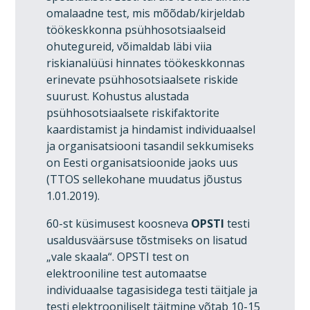
omalaadne test, mis mõõdab/kirjeldab
töökeskkonna psühhosotsiaalseid
ohutegureid, võimaldab läbi viia
riskianalüüsi hinnates töökeskkonnas
erinevate psühhosotsiaalsete riskide
suurust. Kohustus alustada
psühhosotsiaalsete riskifaktorite
kaardistamist ja hindamist individuaalsel
ja organisatsiooni tasandil sekkumiseks
on Eesti organisatsioonide jaoks uus
(TTOS sellekohane muudatus jõustus
1.01.2019).
60-st küsimusest koosneva
OPSTI
testi
usaldusväärsuse tõstmiseks on lisatud
„vale skaala“. OPSTI test on
elektrooniline test automaatse
individuaalse tagasisidega testi täitjale ja
testi elektrooniliselt täitmine võtab 10-15