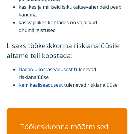
kas, kes ja milliseid isikukaitsevahendeid peab
kandma;
kas vajalikes kohtades on vajalikud
ohumärgistused.
Lisaks töökeskkonna riskianalüüsile
aitame teil koostada:
Hädaolukorraseadusest
tulenevad
riskianalüüse
Kemikaaliseadusest
tulenevad riskianalüüse
Töökeskkonna mõõtmised