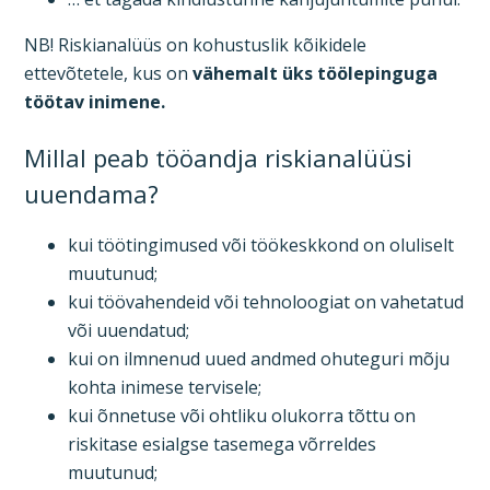
NB! Riskianalüüs on kohustuslik kõikidele
ettevõtetele, kus on
vähemalt üks töölepinguga
töötav inimene.
Millal peab tööandja riskianalüüsi
uuendama?
kui töötingimused või töökeskkond on oluliselt
muutunud;
kui töövahendeid või tehnoloogiat on vahetatud
või uuendatud;
kui on ilmnenud uued andmed ohuteguri mõju
kohta inimese tervisele;
kui õnnetuse või ohtliku olukorra tõttu on
riskitase esialgse tasemega võrreldes
muutunud;