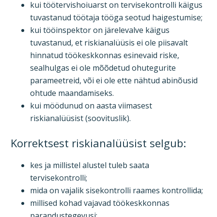
kui töötervishoiuarst on tervisekontrolli käigus
tuvastanud töötaja tööga seotud haigestumise;
kui tööinspektor on järelevalve käigus
tuvastanud, et riskianalüüsis ei ole piisavalt
hinnatud töökeskkonnas esinevaid riske,
sealhulgas ei ole mõõdetud ohutegurite
parameetreid, või ei ole ette nähtud abinõusid
ohtude maandamiseks.
kui möödunud on aasta viimasest
riskianalüüsist (soovituslik).
Korrektsest riskianalüüsist selgub:
kes ja millistel alustel tuleb saata
tervisekontrolli;
mida on vajalik sisekontrolli raames kontrollida;
millised kohad vajavad töökeskkonnas
parandustegevusi;