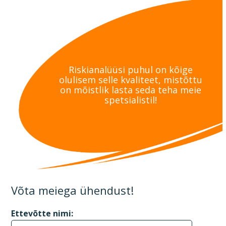
Riskianalüüsi puhul on kõige
olulisem selle kvaliteet, mistõttu
on mõistlik lasta seda teha meie
spetsialistil!
Võta meiega ühendust!
Ettevõtte nimi: