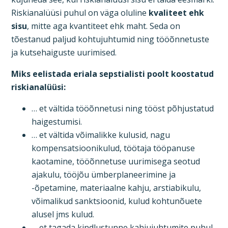
Riskianalüüsi puhul on väga oluline
kvaliteet ehk
sisu
, mitte aga kvantiteet ehk maht. Seda on
tõestanud paljud kohtujuhtumid ning tööõnnetuste
ja kutsehaiguste uurimised.
Miks eelistada eriala sepstialisti poolt koostatud
riskianalüüsi:
… et vältida tööõnnetusi ning tööst põhjustatud
haigestumisi.
… et vältida võimalikke kulusid, nagu
kompensatsioonikulud, töötaja tööpanuse
kaotamine, tööõnnetuse uurimisega seotud
ajakulu, tööjõu ümberplaneerimine ja
-õpetamine, materiaalne kahju, arstiabikulu,
võimalikud sanktsioonid, kulud kohtunõuete
alusel jms kulud.
… et tagada kindlustunne kahjujuhtumite puhul.