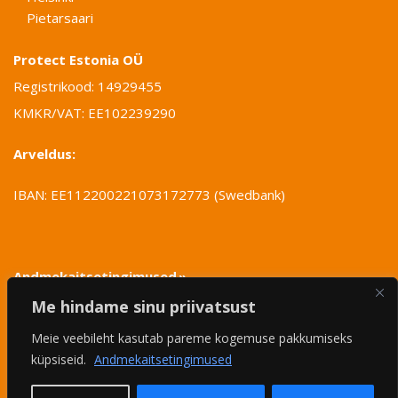
Pietarsaari
Protect Estonia OÜ
Registrikood: 14929455
KMKR/VAT: EE102239290
Arveldus:
IBAN: EE112200221073172773 (Swedbank)
Andmekaitsetingimused
Me hindame sinu priivatsust
Meie veebileht kasutab pareme kogemuse pakkumiseks
küpsiseid.
Andmekaitsetingimused