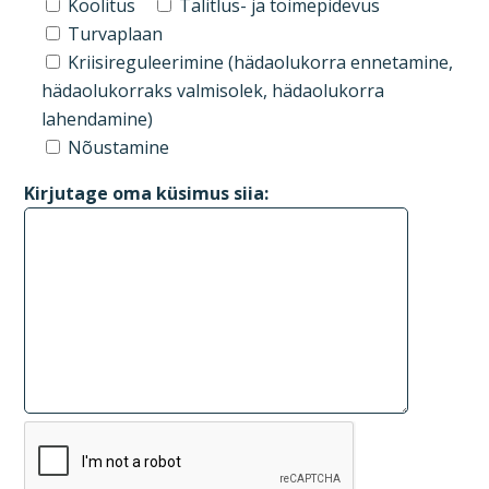
Koolitus
Talitlus- ja toimepidevus
Turvaplaan
Kriisireguleerimine (hädaolukorra ennetamine,
hädaolukorraks valmisolek, hädaolukorra
lahendamine)
Nõustamine
Kirjutage oma küsimus siia: