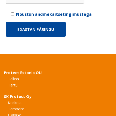
Nõustun andmekaitsetingimustega
Protect Estonia OÜ
Tallinn
Tartu
SK Protect Oy
Kokkola
Tampere
Helsinki