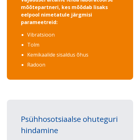
mõõtepartneri, kes mõõdab lisaks
eelpool nimetatule järgmisi
parameetreid:
Vibratsioon
Tolm
Kemikaalide sisaldus õhus
Radoon
Psühhosotsiaalse ohuteguri
hindamine